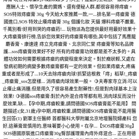
應酬人士、懷孕生產的寶媽、還有便秘人群,都很容易得痔瘡。
SOS特效痔瘡膏 30g 今天給大家推薦一款,一...排名第一痔瘡膏 德
國進口,SOS 特效止癢痔瘡膏 30g 個護化妝 天貓 爆料痔瘡不嚴重,
千萬別看!好用到哭的痔瘡葯!... 玩物派為您提供最好用最好效果十
大痔瘡膏排行榜,告訴您效果好的痔瘡膏有哪些,其中包括了馬應龍
麝香膏、康速達 痔立克痔瘡膏、北京同仁堂 痔瘡膏等知名品牌
護...sos痔瘡膏效果好不好 所有的痔瘡膏功效都是差不太多的。具
體功效如何需要根據痔瘡的病變程度來決定。對於癥狀輕,又處在
發病初期的病變多數痔瘡膏都有一定的效果。但如果痔瘡大,疼痛
重或者是形成了...10天去除痔瘡肉球!抓緊這根救「痔」稻草!_痔瘡
_痔瘡膏_sos怎麼樣... 消痔瘡肉球效果一般。 🍋夫專家寺立消:可以
止癢止痛消腫,但是用久了很容易產生耐藥性!,但是對肉球基本上沒
效果! 🍋德國sos痔瘡膏:對於內外混合痔等都有用,消肉球反而沒什
麼效果,缺...【孕中期,痔瘡較重,請問德國SOS痔瘡膏能不能用】 問
題描述:(女,31歲)孕中期,痔瘡較重,請問德國SOS痔瘡膏能不能用醫
生回答(1) 劉軍主任醫師 首都醫科大學附屬北京地壇醫院婦產科 您
好,這藥膏是慎用的,意味著要小心使用。在孕...【SOS痔瘡膏30g】
SOS德國原裝進口痔瘡膏30g臀部護理膏內痔外痔混合... 正在用德