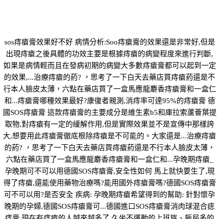
sos痔瘡膏效果好不好 病情分析:Soo痔瘡膏的效果還是非常好,但是
出現痔瘡之後具體的功效主要是根據痔瘡的病變程度來進行判斷,
如果是病情輕而且在發病初期的病變大多數痔瘡膏都可以起到一定
的效果,...治療痔瘡的葯? ，思考了一下白天去藥店買痔瘡葯還是不
行本人臉皮太薄，六點在藥店買了一盒馬應龍麝香痔瘡膏和一盒仁
和...痔瘡膏哪種效果最好?康復者親測,消痔率可達95%的痔瘡膏 德
國SOS痔瘡膏 這款痔瘡膏的主要成分是維生素b5和庫拉索蘆薈葉提
取物,對痔瘡有一定的緩解作用,但是實際效果並不是宣傳中那樣誇
大,想要用此痔瘡膏徹底根除痔瘡是不可能的。大家還是...治療痔瘡
的葯? ，思考了一下白天去藥店買痔瘡葯還是不行本人臉皮太薄，
六點在藥店買了一盒馬應龍麝香痔瘡膏和一盒仁和...孕晚期痔瘡_
孕晚期可不可以用德國SOS痔瘡膏,安全性如何 馬上就快要生了,現
得了痔瘡,還能使用藥物治療嗎?能用國外痔瘡膏嗎?德國SOS痔瘡膏
可不可以用?是否安全 疾病: 孕晚期痔瘡希望得到的幫助: 針對懷孕
晚期的孕婦,德國SOS痔瘡膏可...德國進口SOS痔瘡膏消肉球混合痣
痔膏 現在有痔瘡的人越來越多了,久坐不運動的上班族、飯局多的