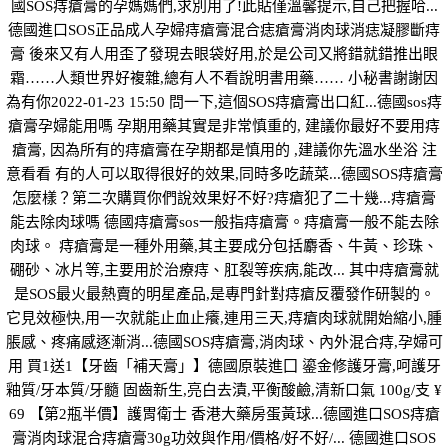
國SOS痔瘡膏的孕媽媽們,求別用了!此貼僅溫馨提示,自己把握哈...
德國進口SOS正品成人孕婦痔瘡膏混合痣瘡膏消肉球消痣凝膠斷痔
膏 後來又有人用歪了發現去眼袋好用,於是公司又將錯就錯推出眼
霜……人類世界好複雜,總有人不看說明書用藥…… 小秘書謝謝因
為有你2022-01-23 15:50 問一下,這個SOS痔瘡膏出口紅...德國sos痔
瘡膏孕婦能用嗎 孕期用藥其實是非常慎重的, 建議你最好不要用痔
瘡膏, 因為所有的痔瘡膏在孕期都是慎用的 ,建議你先溫水坐浴 注
意看看 有的人可以取得很好的效果,同時多吃蔬菜...德國SOS痔瘡膏
怎麼樣？第二次購買你們說效果好不好?痔瘡犯了二十幾...痔瘡膏
能去除肉球嗎 德國痔瘡膏sos一般指痔瘡膏。痔瘡膏一般不能去除
肉球。 痔瘡膏是一種外用藥,其主要成分包括麝香、牛黃、珍珠、
硼砂、冰片等,主要用於治療痔、肛裂等疾病,能改... 其中痔瘡膏就
是SOS最火最熱賣的明星產品,是專門針對痔瘡反覆發作研製的。
它見效極快,用一次就能止血止癢,連用三天,痔瘡肉球就開始縮小,腫
脹感、疼痛感逐漸消...德國SOS痔瘡膏,消肉球、內外混合痔,孕婦可
用 買1送1【牙齒「補天膏」】德國原裝進囗 鎏金修護牙膏,呵護牙
釉質/牙本質/牙髓 固齒新生,亮白去漬,平衡酸鹼,清新口氣 100g/支 ¥
69 【第2瓶半價】護胃衛士 香港大藥房蛋黃球...德國進口SOS痔瘡
膏消肉球混合痔瘡膏30g功效與作用/價格/好不好/... 德國進口SOS