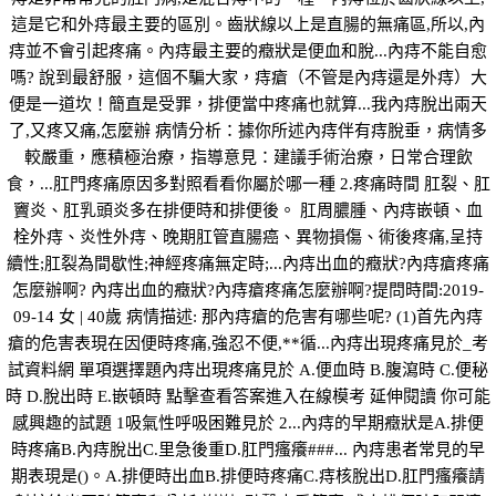
這是它和外痔最主要的區別。齒狀線以上是直腸的無痛區,所以,內
痔並不會引起疼痛。內痔最主要的癥狀是便血和脫...內痔不能自愈
嗎? 說到最舒服，這個不騙大家，痔瘡（不管是內痔還是外痔）大
便是一道坎！簡直是受罪，排便當中疼痛也就算...我內痔脫出兩天
了,又疼又痛,怎麼辦 病情分析：據你所述內痔伴有痔脫垂，病情多
較嚴重，應積極治療，指導意見：建議手術治療，日常合理飲
食，...肛門疼痛原因多對照看看你屬於哪一種 2.疼痛時間 肛裂、肛
竇炎、肛乳頭炎多在排便時和排便後。 肛周膿腫、內痔嵌頓、血
栓外痔、炎性外痔、晚期肛管直腸癌、異物損傷、術後疼痛,呈持
續性;肛裂為間歇性;神經疼痛無定時;...內痔出血的癥狀?內痔瘡疼痛
怎麼辦啊? 內痔出血的癥狀?內痔瘡疼痛怎麼辦啊?提問時間:2019-
09-14 女 | 40歲 病情描述: 那內痔瘡的危害有哪些呢? (1)首先內痔
瘡的危害表現在因便時疼痛,強忍不便,**循...內痔出現疼痛見於_考
試資料網 單項選擇題內痔出現疼痛見於 A.便血時 B.腹瀉時 C.便秘
時 D.脫出時 E.嵌頓時 點擊查看答案進入在線模考 延伸閱讀 你可能
感興趣的試題 1吸氣性呼吸困難見於 2...內痔的早期癥狀是A.排便
時疼痛B.內痔脫出C.里急後重D.肛門瘙癢###... 內痔患者常見的早
期表現是()。A.排便時出血B.排便時疼痛C.痔核脫出D.肛門瘙癢請