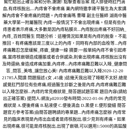
幫忙給出正確答案和分析,謝謝! 點擊查看答案 成人排便時肛門滴
血,有痔核脫出,...內痔會不會疼痛 巢內網特邀李建平醫生為大家講
解內痔會不會疼痛的問題。內痔會痛嗎 曹暉 副主任醫師 湖南中醫
藥大學第一附屬醫院 內痔一般情況下不會出現疼痛。但是有些內
痔患者表示疼痛,大多數是因內痔粘膜炎...內痔脫出疼痛不好回納_
內痔_百姓問醫生 問題分析：這種情況如果是有內痔的脫垂，不能
推回，有疼痛應該是三度以上的內痔，同時有內部的血栓等...內痔
疼痛難忍怎麼緩解_痔瘡_健康一線 摘要:一般單純內痔不會引起疼
痛,當痔核嵌頓造成腫脹或者合併感染,則會出現疼痛,痔核脫出沒有
及時還納,會造成疼痛加重,內痔疼...內痔疼痛難忍難以入睡_健康問
答_問答_美咯_讓您放心美! 內痔疼痛難忍難以入睡2020-12-20
21785人閱讀 問題描述:(女 ,45歲 )這幾天我出現了睡眠不太好,總是
感覺肛門部位有些疼痛,經過醫生診斷之後是內痔,內痔疼痛難忍難
以入睡怎麼辦...內痔的常見癥狀是_簡答題試題答案 題目內容(請給
出正確答案) 提問人:網友pll2010發布時間:2022-01-06 內痔的常見
癥狀是 A.便後疼痛 B.粘液便 C.便後滴血 D.黑便 E.便形變細 簡答
題官方參考答案(由簡答題聘請的專業題...內痔疼痛怎麼辦 內痔常
見的臨床表現是內痔出血或者是痔核脫出,很少見到有疼痛。如果
出現疼痛,很可能是痔核脫出,出現了嵌頓,可以選用1:5000的高錳酸