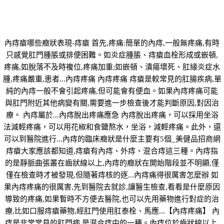
內痔瘡哪些癥狀表現-痔瘡 首先,疼痛:簡單的內痔,一般無疼痛,有時
只感覺肛門腫脹或排便困難。如炎症腫脹、痔瘡血栓形成或嵌頓,
疼痛,如脫落不及時複位,疼痛加重;如嵌頓、潰瘍壞死、肛緣炎症水
腫,疼痛嚴重,患者...內痔疼痛 內痔疼痛 痔瘡是較常見的肛腸疾病,單
純的內痔一般不會引起疼痛,但可能會有便血。如果內痔疼痛可能
與肛門附近其他病變有關,需要進一步檢查後才能判斷原因,對因治
療。 內痔屬於...內痔脫出疼痛應急 內痔脫出疼痛，可以採用坐浴
法減輕疼痛，可以用花椒和食鹽熬水，坐浴，減輕疼痛。此外，還
可以到醫院進行...內痔的臨床癥狀是什麼主要有5個_美健品招商網
痔瘡大家應該都知道,痔瘡有內痔、外痔、混合痔這三種。內痔指
的是靜脈曲張叢在齒狀線以上,內痔的癥狀在開始階段並不明顯,僅
僅在檢查時才被發現,但隨著痔核的逐...內痔痛得很厲害怎麼辦 如
果內痔疼痛的很厲害,先到醫院去就診,讓醫生檢查,看看是什麼原因
導致的疼痛,如果暫時不方便去醫院,也可以先用藥物進行對症的治
療,比如口服痔瘡藥物,經肛門使用肛泰栓、馬應...【內痔疼痛】 內
痔是非常常見的肛門病,是混合痔中的一種。內痔位於齒狀線以上,