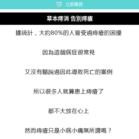
立即購買
草本痔消 告別痔瘡