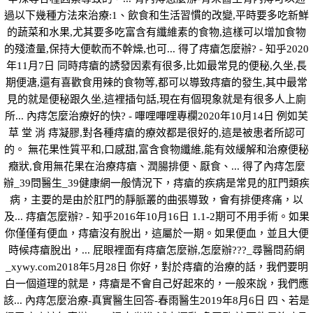
過以下幾種方法來治療:1、飲食和生活習慣的改變,平時要多吃新鮮
的蔬菜和水果,尤其要多吃富含有纖維素的食物,這樣可以增加食物
的殘渣量,保持大便軟而不幹燥,也可... 得了痔瘡怎麼辦? - 知乎2020
年11月7日 同時痔瘡的誘發因素有很多,比如最常見的便秘,久坐,長
期便溏,還有喜歡食用辣的食物等,都可以導致痔瘡的發生,其中最常
見的就是便秘跟久坐,這裡插句話,現在有個現象就是有很多人上廁
所... 內痔怎麼治療好的快? - 嗶哩嗶哩專欄2020年10月14日 例如芙
草 堂 消 痔凝膠,對各種痔瘡的療效都是很好的,這是被患者所認可
的。 無花果性質平和,口感甜,富含食物纖維,能有效緩解和治療便秘
癥狀,食用無花果在治療痔瘡、潤腸排便、厭食、... 得了內痔怎麼
辦_39問醫生_39健康網一般情況下，痔瘡的疾病是常見的肛門類疾
病，主要的是由於肛門的靜脈叢的曲張導致，會有排便疼痛，以
及... 痔瘡怎麼辦? - 知乎2016年10月16日 1.1-2期可不用手術。如果
你僅僅有便血，痔瘡沒有脫出，這屬於一期。如果便血，並且大便
時候痔瘡脫出，... 屁眼裡面有痔瘡怎麼辦,怎麼辦???_尋醫問葯網
_xywy.com2018年5月28日 你好，對於痔瘡的治療的話，我們要明
白一個道理的就是，痔瘡是不會自己好起來的，一般來說，我們應
該... 內痔怎麼治療-真實醫生回答-春雨醫生2019年8月6日 四、若是