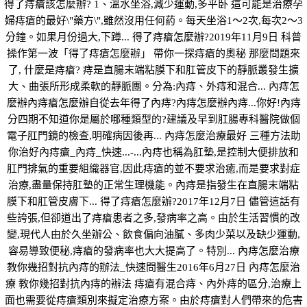
得了痔瘡該怎麼辦? 1、溫水坐浴,減少運動,多平卧 這可能是治療孕
婦痔瘡的最好\"藥方\",雖然沒用任何葯。每天坐浴1～2次,每次2～3
分鐘。如果月份過大,下蹲... 得了痔瘡怎麼辦?2019年11月9日 科普
操作第一波「得了痔瘡怎麼辦」 帶你一探痔瘡的奧秘 那麼問題來
了, 什麼是痔瘡? 痔是直腸末端粘膜下和肛管皮下的靜脈叢發生擴
大、曲張所形成柔軟的靜脈團。分為:內痔、外痔和混合... 內痔怎
麼辦內痔瘡怎麼辦自從去年得了內痔?內痔怎麼辦內痔...你好!內痔
分四期不知道你是屬於哪種類型的?建議及早到肛腸專科醫院做個
電子肛門鏡的檢查,明確病因後再... 內痔怎麼治療最好 三種方法助
你治好內痔瘡_內痔_快速...-...內痔也稱為肛墊,是控制大便排放和
肛門排氣的重要組織器官,因此痔瘡的並不要求治癒,而是要求對症
治療,盡量保持肛墊的正常生理機能。內痔是指發生在直腸末端粘
膜下和肛管皮膚下... 得了痔瘡怎麼辦?2017年12月7日 儘管這話有
些誇張,但卻道出了痔瘡患者之多,發病率之高。由於生活習慣的改
變,現代人由於久坐辦公、飲食偏向油膩、多肉少菜以及缺少運動,
容易導致便秘,痔瘡的發病率也大大提高了。特別... 內痔怎麼治療
教你幾招對抗內痔的辦法_快速問醫生2016年6月27日 內痔怎麼治
療 教你幾招對抗內痔的辦法 痔瘡有混合痔、內外痔的區分,治療上
面也需要從痔瘡類別來擬定治療方案。由於痔瘡對人們帶來的危害