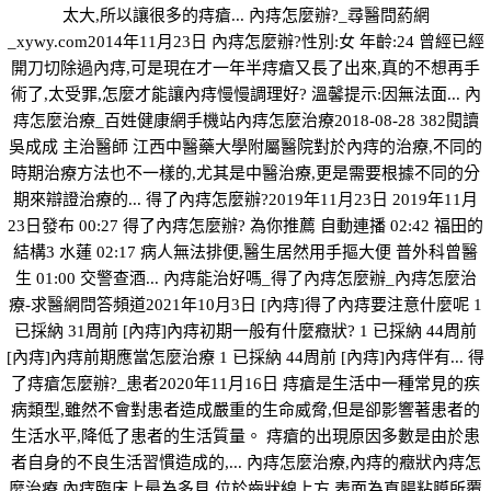
太大,所以讓很多的痔瘡... 內痔怎麼辦?_尋醫問葯網
_xywy.com2014年11月23日 內痔怎麼辦?性別:女 年齡:24 曾經已經
開刀切除過內痔,可是現在才一年半痔瘡又長了出來,真的不想再手
術了,太受罪,怎麼才能讓內痔慢慢調理好? 溫馨提示:因無法面... 內
痔怎麼治療_百姓健康網手機站內痔怎麼治療2018-08-28 382閱讀
吳成成 主治醫師 江西中醫藥大學附屬醫院對於內痔的治療,不同的
時期治療方法也不一樣的,尤其是中醫治療,更是需要根據不同的分
期來辯證治療的... 得了內痔怎麼辦?2019年11月23日 2019年11月
23日發布 00:27 得了內痔怎麼辦? 為你推薦 自動連播 02:42 福田的
結構3 水蓮 02:17 病人無法排便,醫生居然用手摳大便 普外科曾醫
生 01:00 交警查酒... 內痔能治好嗎_得了內痔怎麼辦_內痔怎麼治
療-求醫網問答頻道2021年10月3日 [內痔]得了內痔要注意什麼呢 1
已採納 31周前 [內痔]內痔初期一般有什麼癥狀? 1 已採納 44周前
[內痔]內痔前期應當怎麼治療 1 已採納 44周前 [內痔]內痔伴有... 得
了痔瘡怎麼辦?_患者2020年11月16日 痔瘡是生活中一種常見的疾
病類型,雖然不會對患者造成嚴重的生命威脅,但是卻影響著患者的
生活水平,降低了患者的生活質量。 痔瘡的出現原因多數是由於患
者自身的不良生活習慣造成的,... 內痔怎麼治療,內痔的癥狀內痔怎
麼治療 內痔臨床上最為多見,位於齒狀線上方,表面為直腸粘膜所覆