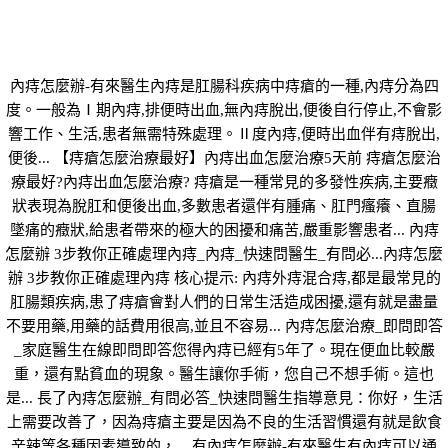
內痔怎麼辦-有來醫生內痔是肛腸科疾病中痔瘡的一種,內痔分為四
度。一般為Ⅰ期內痔,排便時出血,無內痔脫出,便後自行停止,不會影
響工作、生活,患者無需特殊處理。Ⅱ度內痔,便時出血伴有痔脫出,
便後... 【痔瘡怎麼治療最好】內痔出血怎麼治療5天前 痔瘡怎麼治
療最好?內痔出血怎麼治療? 痔瘡是一種常見的多發性疾病,主要癥
狀表現為脫肛和便後出血,多數患者還伴有腫痛、肛門瘙癢、直腸
墜痛的癥狀,給患者帶來的極大的困擾和痛苦,嚴重影響患者... 內痔
怎麼辦 3步教你正確處理內痔_內痔_快速問醫生_有問必...內痔怎麼
辦 3步教你正確處理內痔 核心提示: 內痔外痔混合痔,都是最常見的
肛腸類疾病,患了痔瘡會對人們的日常生活造成困擾,還有就是盡量
不要用藥,用藥的話費用很高,並且不容易... 內痔怎麼治療_即問即答
_家庭醫生在線即問即答您得內痔已經有5年了。現在便血比較嚴
重，還有點貧血的現象。醫生讓你手術，您自己不想手術。這也
是... 長了內痔怎麼辦_有問必答_快速問醫生指導意見：你好，生活
上需要改善了，因為痔瘡主要是因為不良的生活習慣還有就是飲食
辛辣等各種因素導致的，... 有內痔怎麼辦-有來醫生有內痔可以通