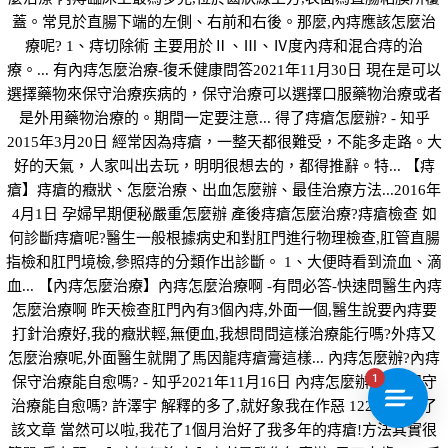
蓋。常見於直腸下端的左側、右前和右後。那麼,內痔應該怎麼治
療呢? 1、痔切除術 主要用於Ⅱ、Ⅲ、Ⅳ度內痔和混合痔的治
療。... 有內痔怎麼治療-復禾健康問答2021年11月30日 現在是可以
選擇藥物來保守治療疾病的，保守治療可以選擇口服藥物治療或者
是外用藥物治療的。期間一定要注意... 得了痔瘡怎麼辦? - 知乎
2015年3月20日 經常因為痔瘡，一整天都很難受，不能多走路。大
好的天氣，人家叫出去玩，明明很想去的，都得推辭。特... 【痔
瘡】痔瘡的癥狀、怎麼治療、出血怎麼辦、最佳治療方法...2016年
4月1日 孕婦早期便秘嚴重怎麼辦 產後痔瘡怎麼治療?痔瘡檢查 如
何診斷痔瘡呢?醫生一般根據病史和對肛門進行物理檢查,肛管直腸
指檢和肛門境檢,參照痔的分類作出診斷。 1、大便時看到流血、滴
血... 【內痔怎麼治療】內痔怎麼治療啊 -有問必答-快速問醫生內痔
怎麼治療啊 昨天檢查肛門內有3個內痔,外面一個,醫生說要內痔要
打針治療好,我的癥狀輕,無便血,我想問問這樣治療能行嗎?外痔又
怎麼治療呢,外面醫生就開了馬因龍痔瘡膏這樣... 內痔怎麼辦?內痔
1
保守治療能自愈嗎? - 知乎2021年11月16日 內痔怎麼辦?內痔保守
治療能自愈嗎? 許澤宇 解釋的多了,就好象我在作惡 122 人贊同了
該文章 當然可以啦,我花了1個月治好了我多年的痔瘡!方法其實很