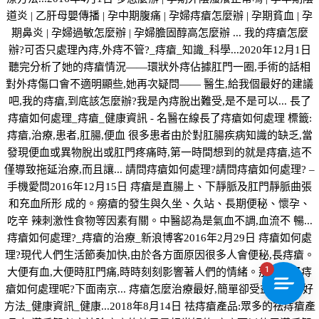
道炎 | 乙肝母嬰傳播 | 孕中期腹痛 | 孕婦痔瘡怎麼辦 | 孕期貧血 | 孕
期鼻炎 | 孕婦過敏怎麼辦 | 孕婦膽固醇高怎麼辦 ... 我的痔瘡怎麼
辦?可否只處理內痔,外痔不管?_痔瘡_知識_科學...2020年12月1日
聽完分析了她的痔瘡情況——環狀外痔佔據肛門一圈,手術的話相
對外痔傷口會不適明顯些,她再次疑問—— 醫生,給我個最好的建議
吧,我的痔瘡,到底該怎麼辦?我是內痔脫出難受,是不是可以... 長了
痔瘡如何處理_痔瘡_健康資訊 - 名醫在線長了痔瘡如何處理 標籤:
痔瘡,治療,患者,肛腸,便血 很多患者由於對肛腸疾病知識的缺乏,當
發現便血或異物脫出或肛門疼痛時,第一時間想到的就是痔瘡,這不
僅導致拖延治療,而且讓... 請問痔瘡如何處理?請問痔瘡如何處理? –
手機愛問2016年12月15日 痔瘡是直腸上、下靜脈及肛門靜脈曲張
和充血所形 成的。癆瘡的發生與久坐、久站、長期便秘、懷孕、
吃辛 辣刺激性食物等因素有關。中醫認為是氣血不調,血流不 暢...
痔瘡如何處理?_痔瘡的治療_新浪博客2016年2月29日 痔瘡如何處
理?現代人們生活節奏加快,由於各方面原因很多人會便秘,長痔瘡。
1
大便有血,大便時肛門痛,時時刻刻影響著人們的情緒。那麼得了痔
瘡如何處理呢?下面南京... 痔瘡怎麼治療最好,簡單卻受益匪淺的好
方法_健康資訊_健康...2018年8月14日 祛痔瘡產品:眾多的祛痔瘡產