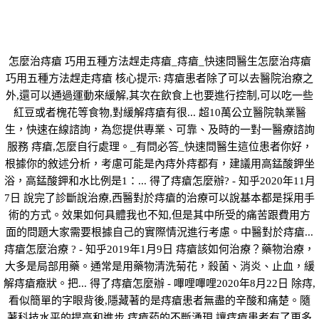
怎麼治痔瘡 巧用五種方法趕走痔瘡_痔瘡_快速問醫生怎麼治痔瘡
巧用五種方法趕走痔瘡 核心提示: 痔瘡患者除了可以去醫院治療之
外,還可以通過運動來緩解,其次在飲食上也要進行控制,可以吃一些
紅豆或者槐花等食物,對緩解痔瘡有很... 超10萬公立醫院執業醫
生，快速在線諮詢，為您提供專業、可靠、及時的一對一醫療諮詢
服務 痔瘡,怎麼自行處理。_有問必答_快速問醫生這位患者你好，
根據你的敘述分析，考慮可能是內痔外痔都有，建議用高錳酸鉀坐
浴，高錳酸鉀和水比例是1：... 得了痔瘡怎麼辦? - 知乎2020年11月
7日 說完了診斷說治療,西醫對於痔瘡的治療可以說基本都是採用手
術的方式。效果如何具體我也不知,但是其中所受的痛苦跟費用方
面的問題大家需要根據自己的實際情況進行考慮。中醫對於痔瘡...
痔瘡怎麼治療 ? - 知乎2019年1月9日 痔瘡該如何治療？藥物治療，
大多是局部用藥。通常是用藥物清洗菊花，殺菌、消炎、止血，緩
解痔瘡癥狀。把... 得了痔瘡怎麼辦 - 嗶哩嗶哩2020年8月22日 除痔,
看似簡單的字眼背後,隱藏著的是痔瘡患者無盡的辛酸和痛楚。隨
著科技水平的提高和進步,痔瘡葯的不斷湧現,讓痔瘡患者有了更多