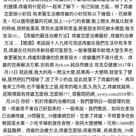
的選擇,痔瘡用什麼葯?一起來了解下。 知己知彼,方能... 得了痔瘡
怎麼辦小妙招-有來醫生治療痔瘡的小妙招有以下幾個:1、花椒熏
洗。可以選用適量的花椒,加上一小勺的食鹽,衝上開水,熱氣比較多
的時候,用熱氣熏蒸,等到水溫降到常溫,將患部坐到花椒水裡面,每次
坐浴10... 【痔瘡的最佳治療方法】痔瘡怎麼治療最好_痔瘡的治療
方法 ...【導讀】老話說十人九痔可見這痔瘡在我們生活中有多常
見,痔瘡在任何的年齡段都可能發生,一般會隨著年齡增大發生率也
會更著加大,痔瘡對健康的危害是很大。痔瘡雖然不是什麼大... 痔
瘡的完美解決方案-別有病 Byb.cn-純自然療法 攻克亞健康2017年1
月13日 就這樣,我大約有一周沒大便,結果再一大便時,就發生了便
秘,居然把肛門撐破了,流了不少的血,從此就落下了痔瘡的根。 再到
後來工作時,也不懂養生之道,經常的喝大酒,久而久之,痔瘡就越來...
屁眼裡面有痔瘡怎麼辦,怎麼辦???_尋醫問葯網_xywy.com2018年5
月28日 你好，對於痔瘡的治療的話，我們要明白一個道理的就
是，痔瘡是不會自己好起來的，一般來說，我們應該... 如何在家自
己治療痔瘡_39問醫生_39健康網您好，您患了痔瘡。平時要多吃新
鮮蔬菜水果，少吃辛辣刺激性食物，保持大便通暢，可用1:5000的
高錳酸鉀... 痔瘡的治療方法,痔瘡怎麼辦,痔瘡用藥_疾病查詢_39疾