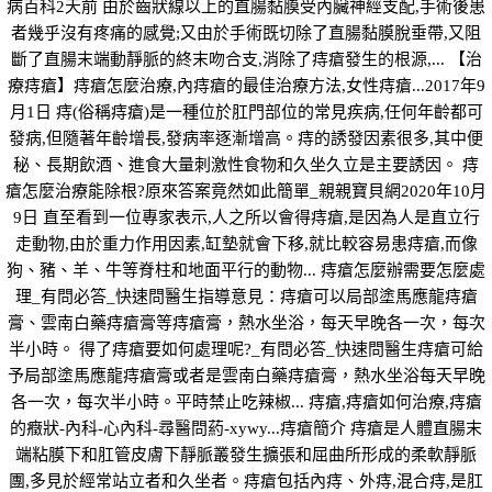
病百科2天前 由於齒狀線以上的直腸黏膜受內臟神經支配,手術後患
者幾乎沒有疼痛的感覺;又由於手術既切除了直腸黏膜脫垂帶,又阻
斷了直腸末端動靜脈的終末吻合支,消除了痔瘡發生的根源,... 【治
療痔瘡】痔瘡怎麼治療,內痔瘡的最佳治療方法,女性痔瘡...2017年9
月1日 痔(俗稱痔瘡)是一種位於肛門部位的常見疾病,任何年齡都可
發病,但隨著年齡增長,發病率逐漸增高。痔的誘發因素很多,其中便
秘、長期飲酒、進食大量刺激性食物和久坐久立是主要誘因。 痔
瘡怎麼治療能除根?原來答案竟然如此簡單_親親寶貝網2020年10月
9日 直至看到一位專家表示,人之所以會得痔瘡,是因為人是直立行
走動物,由於重力作用因素,缸墊就會下移,就比較容易患痔瘡,而像
狗、豬、羊、牛等脊柱和地面平行的動物... 痔瘡怎麼辦需要怎麼處
理_有問必答_快速問醫生指導意見：痔瘡可以局部塗馬應龍痔瘡
膏、雲南白藥痔瘡膏等痔瘡膏，熱水坐浴，每天早晚各一次，每次
半小時。 得了痔瘡要如何處理呢?_有問必答_快速問醫生痔瘡可給
予局部塗馬應龍痔瘡膏或者是雲南白藥痔瘡膏，熱水坐浴每天早晚
各一次，每次半小時。平時禁止吃辣椒... 痔瘡,痔瘡如何治療,痔瘡
的癥狀-內科-心內科-尋醫問葯-xywy...痔瘡簡介 痔瘡是人體直腸末
端粘膜下和肛管皮膚下靜脈叢發生擴張和屈曲所形成的柔軟靜脈
團,多見於經常站立者和久坐者。痔瘡包括內痔、外痔,混合痔,是肛