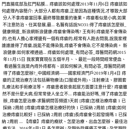
門直腸底部及肛門粘膜... 痔瘡該如何處理2013年11月6日 痔瘡該如
何處理內容簡介: 大部分人都有痔瘡,正是因為這種情況,才導致大部
分人不拿痔瘡當回事,最終導致嚴重的後果。痔瘡看似是小病,如果
不注意防治、任其發展,最... 名醫有話說NO31:得了痔瘡該怎麼辦_
健康頻道_新浪網新浪健康:痔瘡會傳染嗎? 王有利:痔瘡是不會傳染
的,也有人擔心家裡邊有一個有痔瘡的,經常有人跑去問我,說我家裡
誰誰誰得了痔瘡,說能不能傳染我,痔瘡不會傳染,它不是傳染病。 新
浪健康:如何家裡通過... 痔瘡如何處理_有問必答_尋醫問葯網2015
年11月15日 我家寶寶現在五個半月、、最近一段時間經常便血、
看過醫生說是內痔外痔都有、該如何解決_有問必答_尋醫問葯網
得了痔瘡怎麼辦?_中國經濟網——國家經濟門戶2019年1月4日 痔
瘡的正規治療方法包括藥物療法(口服或外用)、注射療法、膠圈套
扎療法和手術療法等。 痔瘡患者飲食起居方面要注意什麼? 痔瘡雖
然不是什麼大病,但常常使人坐立不... 痔瘡能治好嗎_得了痔瘡怎麼
辦_痔瘡怎麼治療-求醫網問答頻道3天前 [痔瘡]怎樣治療痔瘡 1 已
採納 2周前 [痔瘡]痔瘡怎樣治療好的快 1 已採納 2周前 [痔瘡]如何
治療痔瘡比較好 1 已採納 2周前 [痔瘡]長痔瘡會引起發燒嗎 1 已採
納 2周前 ... 【痔瘡】痔瘡的癥狀、怎麼治療、出血怎麼辦、最佳治
療方法...2016年4月1日 多怎麼辦 | 孕期外陰瘙癢正常嗎 | 孕早期陰