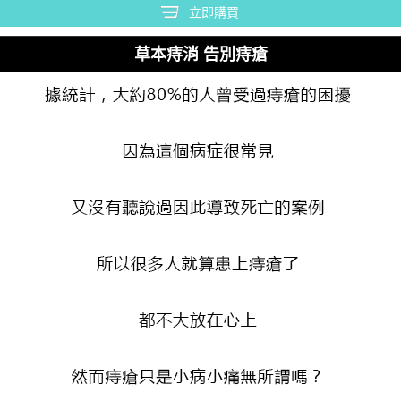
立即購買
草本痔消 告別痔瘡