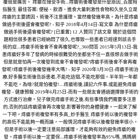
覆很是痛苦。 痔瘡在接受手術...痔瘡術後複發是什麼原因_百度拇
指醫生 最佳答案: 便秘、飲酒、進食大量刺激性食物和久坐久立是
痔瘡的主要誘因。術後不注意護理。當然複發幾率高。為什麼痔瘡
做過手術後還會複發呢? - 知乎 2018年4月14日-寫文章 為什麼痔瘡
做過手術後還會複發呢? [已重置] 12 人贊同了該文章 關於這個問
題相信很多患者已經納悶了很久,也導致一些患者已經達到該去手
術的症...痔瘡手術後會不會再複發呢?_360問答 2015年5月13日-我
患痔瘡好多年了發病的時候很難受的坐都坐不住一直很想去做手術
但是就是怕再一次複發到底會不會複發呢?痔瘡手術後會不會再複
發呢?痔瘡手術後複發幾率大嗎? - 知乎 2020年3月30日-痔瘡手術治
療,好多醫生術後告訴患者,不能吃這個,不能吃那個。半年到一年都
不能吃。為啥?就是怕複發!…痔瘡術後,謹記六件事,或能避免痔瘡
複發 - 健康預報 2019年6月25日-而有一些朋友會通過選擇做手術的
方式進行治療。兒子做完痔瘡手術之後,有些事情我們需要多注意
的,否則的話痔瘡還會再次複發,影響著你的身體健康。一起來了解
一下吧。痔瘡手術複發率有多高_妙手醫生 痔瘡手術以後的複發率
的高低不能能夠一概而論，一般情況痔瘡手術以後複發幾率很小，
但是手術以後一定要注意局部護理，才能夠有效的避免痔瘡的複
發。痔瘡手術以後一定要保...痔瘡手術後複發率為95%嗎_媽媽網