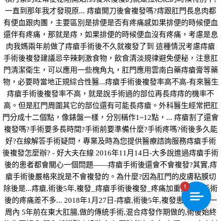
一直到那年我才發現原... 痔瘡開刀後會複發嗎?痔跟肛門長息肉都
有便血跟肉團，主要區別是排便是否有疼痛感如果排便的時候便血
還伴有疼痛，那就是痔，如果排便的時候便血沒有疼痛，考慮是息
肉我媽兩年前做了痔瘡手術後不久就複發了到 這種情況考慮痔瘡
手術後複發建議忌辛辣刺激食物，飲食清淡規律避免便秘，注意肛
門清潔衛生，可以應用一些槐角丸，肛門應用雲南白藥痔瘡膏等藥
物，必要時當地正規綜合性醫...痔瘡手術後複發率高不高-有來醫生
痔瘡手術後複發率不高，就是說手術過的部位再長痔痔的機率不
高。但是肛門周圍其它的部位還有可能長痔瘡。外科醫生經常把肛
門分成十二個點，像錶盤一樣，分別稱作1~12點，... 痔瘡割了還會
複發嗎?手術要多長時間?手術前要準備什麼?手術疼嗎?術後多久能
好?在線解答手術疑問，專業及時為您提供醫療諮詢服務痔瘡手術
後複發怎麼辦? - 好大夫在線 2016年11月14日-大多說進過痔瘡手術
後的患者都會關心一個問題——痔瘡手術後還會不會複發?其實,痔
瘡手術後嚴格來說是不會複發的。為什麼?因為肛門的皮膚粘膜切
1
除後是...痔瘡,術後5年,複發_痔瘡手術後複發_疼痛加重幾乎和手術
後的疼痛差不多... 2018年1月27日-痔瘡,術後5年,複發患病多久: 一
周內 5年前在東大肛腸,做的傳統手術,混合痔發作期做的,術後始終