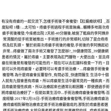
有沒有痔瘡的一起交流下,怎樣手術後不會複發!【肛瘺癥狀吧】_百
度貼吧 1樓: ...太可怕。痔瘡手術過程手術是無痛...輾轉多地兩次痔
瘡手術後複發,今痊癒出院 2天前-40分鐘後,被施了骶麻的李阿姨非
常清醒的從手術室被推出。手術進行的非常順利,切除了混合痔痔
核及肛乳頭。 鑒於前兩次痔瘡手術後的複發,手術後的李阿姨起初
非常...痔瘡做了兩次手術又複發了怎麼辦?_39健康問答_39健康網
患者的情況，屬於痔瘡，主要表現為肛門腫物，大便出血，並且痔
瘡在術後是有複發的可能性的，現在可以去肛腸科檢查一下的。目
前可以外用痔瘡膏，必要時可以考慮手術治療，...痔瘡做手術後會
複發嗎 為什麼痔瘡會反覆發作_有問必答_快速問醫生 生活中十個
人就有九個會患有痔瘡，所以痔瘡是生活中最常見的一種疾病，而
且痔瘡是慢性疾病，所以治療起來也通常比較困難，即使通過手術
將痔瘡給治療好了，但是如果生活中...手術治療痔瘡後會複發嗎-百
度經驗 2017年2月16日-手術治療痔瘡後會複發嗎,手術治療痔瘡治
療痔瘡相對藥物治療肯定是手術治療最徹底的,那對於痔瘡患者選
擇手術治療痔瘡,大部分患者都考慮到,如果複發的話...痔瘡手術後