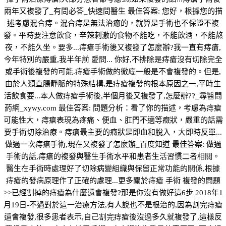
兩年又複發了_有問必答_快速問醫生 最佳答案: 您好，根據您的描
述考慮混合痔。混合痔是無法治癒的，就算是手術也不保證不複
發。平時要注意飲食，辛辣刺激的食物不能吃，不能飲酒，不能熬
夜，不能久坐。要多...痔瘡手術後又複發了怎麼辦?我一直有痔瘡,
今年特別的嚴重,我半年前 愛問... 你好,不排除是痔瘡沒有切除完全
或手術後複發的可能.痔瘡手術做的徹底一般是不會複發的。但是,
由於人類直腸靜脈的特殊結構,是痔瘡複發的根本原因之一,平時生
活飲食要...本人做痔瘡手術後,半個月後又複發了,怎麼辦??_尋醫問
葯網_xywy.com 最佳答案: 問題分析：看了你的描述，考慮為痔瘡
可能性大，痔瘡表現為疼痛、便血、肛門不適等癥狀，嚴重的話需
要手術切除治療。痔瘡最主要的癥狀是即血和脫入，大即時反單...
做過一次痔瘡手術,現在又複發了怎麼辦_百度知道 最佳答案: 做過
手術的話,痔瘡的複發與醫生手術水平和患者生活習慣二者相關。
醫生在手術時處理好了切除病變組織與保留正常功能的關係,根據
痔瘡的發病原理作了正確的處理...更多關於痔瘡 手術 複發的問題
>>已經割掉的痔瘡為什麼還會複發?那是你沒有做好這6步 2018年1
月19日-不過對於這一治療方法,有人說也不是根治的,因為割完痔瘡
還會複發,很多患者表示,自己割完痔瘡後沒過多久就複發了,這樣反