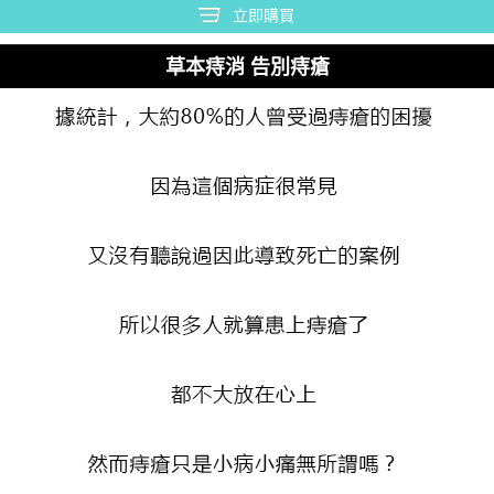
立即購買
草本痔消 告別痔瘡