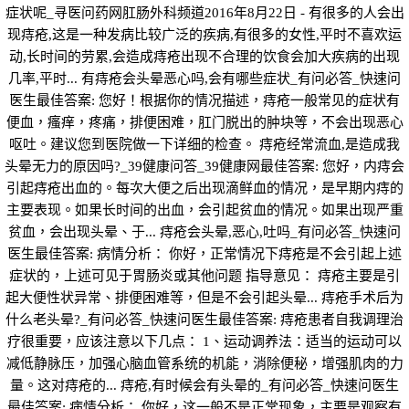
症状呢_寻医问药网肛肠外科频道2016年8月22日 - 有很多的人会出
现痔疮,这是一种发病比较广泛的疾病,有很多的女性,平时不喜欢运
动,长时间的劳累,会造成痔疮出现不合理的饮食会加大疾病的出现
几率,平时... 有痔疮会头晕恶心吗,会有哪些症状_有问必答_快速问
医生最佳答案: 您好！根据你的情况描述，痔疮一般常见的症状有
便血，瘙痒，疼痛，排便困难，肛门脱出的肿块等，不会出现恶心
呕吐。建议您到医院做一下详细的检查。 痔疮经常流血,是造成我
头晕无力的原因吗?_39健康问答_39健康网最佳答案: 您好，内痔会
引起痔疮出血的。每次大便之后出现滴鲜血的情况，是早期内痔的
主要表现。如果长时间的出血，会引起贫血的情况。如果出现严重
贫血，会出现头晕、于... 痔疮会头晕,恶心,吐吗_有问必答_快速问
医生最佳答案: 病情分析： 你好，正常情况下痔疮是不会引起上述
症状的，上述可见于胃肠炎或其他问题 指导意见： 痔疮主要是引
起大便性状异常、排便困难等，但是不会引起头晕... 痔疮手术后为
什么老头晕?_有问必答_快速问医生最佳答案: 痔疮患者自我调理治
疗很重要，应该注意以下几点： 1、运动调养法：适当的运动可以
减低静脉压，加强心脑血管系统的机能，消除便秘，增强肌肉的力
量。这对痔疮的... 痔疮,有时候会有头晕的_有问必答_快速问医生
最佳答案: 病情分析： 你好，这一般不是正常现象，主要是观察有