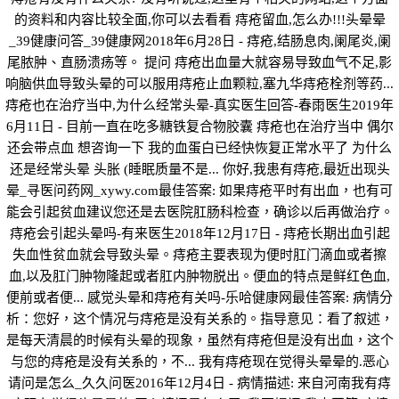
的资料和内容比较全面,你可以去看看 痔疮留血,怎么办!!!头晕晕
_39健康问答_39健康网2018年6月28日 - 痔疮,结肠息肉,阑尾炎,阑
尾脓肿、直肠溃疡等。 提问 痔疮出血量大就容易导致血气不足,影
响脑供血导致头晕的可以服用痔疮止血颗粒,塞九华痔疮栓剂等药...
痔疮也在治疗当中,为什么经常头晕-真实医生回答-春雨医生2019年
6月11日 - 目前一直在吃多糖铁复合物胶囊 痔疮也在治疗当中 偶尔
还会带点血 想咨询一下 我的血蛋白已经快恢复正常水平了 为什么
还是经常头晕 头胀 (睡眠质量不是... 你好,我患有痔疮,最近出现头
晕_寻医问药网_xywy.com最佳答案: 如果痔疮平时有出血，也有可
能会引起贫血建议您还是去医院肛肠科检查，确诊以后再做治疗。
痔疮会引起头晕吗-有来医生2018年12月17日 - 痔疮长期出血引起
失血性贫血就会导致头晕。痔疮主要表现为便时肛门滴血或者擦
血,以及肛门肿物隆起或者肛内肿物脱出。便血的特点是鲜红色血,
便前或者便... 感觉头晕和痔疮有关吗-乐哈健康网最佳答案: 病情分
析：您好，这个情况与痔疮是没有关系的。指导意见：看了叙述，
是每天清晨的时候有头晕的现象，虽然有痔疮但是没有出血，这个
与您的痔疮是没有关系的，不... 我有痔疮现在觉得头晕晕的.恶心
请问是怎么_久久问医2016年12月4日 - 病情描述: 来自河南我有痔