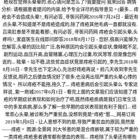
疮现在觉得头晕晕的.恶心请问是怎么了?我要提问 我来回答 病情
分析: 请根据患者提问的内容,给予专业详尽的指导意见。(最多... 痔
疮会不会造成头晕?_有问必答_寻医问药网2016年7月24日 - 最近有
点头晕,不知道是不是痔疮造成的,除了痔疮其他毛病一直都就没有.
吕梁肛泰是不是能看那:_有问必答_寻医问药网 痔疮会引起头晕,头
疼吗?_家庭医生在线即问即答2018年8月17日 - 您好,很高兴能够为
您解答,头晕的因比较广泛,各种原因均会引起头晕症状,像睡眠不足,
剧烈运动,血压升高,血管赌塞,心理压力过重,吹风等等,但是像您所
说的... 眩晕、站不稳,这些贫血症状竟是痔疮引起的_李先生2018年
8月16日 - 李先生也下定决心,先治好痔疮再说。前几天收到李先生
反馈说,用药之后便血情况好了很多,也没再出现严重的头晕心悸的
情况。 所以痔疮不能拖,拖久了... 痔疮患病后会引起头晕么 专家这
样说_紫一商城2017年6月1日 - 看完上面的文章我们应该知道了痔
疮的早期症状表现和如何治疗了吧,既然痔疮疾病是我们日常生活
中的多发疾病,那么多了解一些早期的症状表现就有利于我们... 经
常恶心头晕,被诊断为严重贫血,没想到竟是“痔疮”惹..._网易订阅
2019年5月8日 - 让人意想不到的是,导致严重贫血的原因,竟然是
——痔疮。 图源:全景网 刘大爷患的是混合痔嵌顿,属于较为严重的
一类痔疮;痔疮患者通常都有便血的表现... 痔疮除了头晕还有哪些