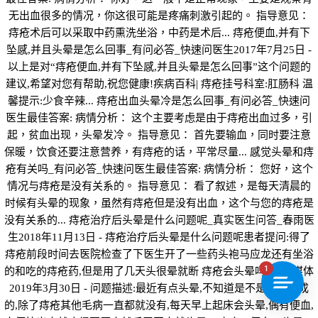
无出血很多的情况，你这很可能是疼痛刺激引起的。 指导意见：
痔疮术后可以采取中药熏洗坐浴，中药是术后... 痔疮便血,并有下
坠感,并且头晕是怎么回事_有问必答_快速问医生2017年7月25日 -
以上是对“痔疮便血,并有下坠感,并且头晕是怎么回事”这个问题的
建议,希望对您有帮助,祝您健康!疾病百科| 痔疮挂号科室:肛肠科 温
馨提示:少食辛辣... 痔疮出血头晕冷是怎么回事_有问必答_快速问
医生最佳答案: 病情分析： 这个主要考虑是由于痔疮出血过多，引
起，贫血出现，头晕发冷。 指导意见： 首先要输血，同时要注意
保暖，饮食还要注意营养，有痔疮的话，平常尽量... 感觉头晕和痔
疮有关吗_有问必答_快速问医生最佳答案: 病情分析： 您好，这个
情况与痔疮是没有关系的。 指导意见： 看了叙述，是每天清晨的
时候有头晕的现象，虽然有痔疮但是没有出血，这个与您的痔疮是
没有关系的... 痔疮治疗后头晕是什么问题呢_真实医生问答_春雨医
生2018年11月13日 - 痔疮治疗后头晕是什么问题呢患者提问:得了
痔疮前段时间去医院检查了下医生开了一些药头袍马应龙还有坐浴
1
的和吃的痔疮药,但是用了几天头很晕就断 痔疮会头晕吗_医联媒体
2019年3月30日 - 问题描述:最近有点头晕,不知道是不是痔疮造成
的,除了痔疮其他毛病一直都就没有,每天早上起床会头晕,偶有便血,