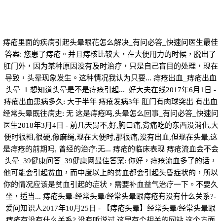
痔疮里面的疾病引起头晕眼花怎么解决_有问必答_快速问医生最佳
答案: 您患了痔疮。并且痔核比较大，在大便用力的时候，脱出了
肛门外，因为某种原因没有及时治疗，只是自己盲目的处理，现在
导致，头晕现象发生。这种情况我认为只要... 痔疮出血_痔疮出血
头晕_1 想知道头晕是不是痔疮引起..._好大夫在线2017年6月1日 -
痔疮出血患病多久: 大于半年 痔疮发病3年 肛门有肉球突出 有出血
经常头晕既往病史: 无 这是痔疮吗,头晕怎么回事_有问必答_快速问
医生2018年3月4日 - 前几天胃不,好,胸口痛,背痛吃的东西没消化,大
便时很粗,很硬,像麻绳,现在大便时,那很痛,没有出血,但现在头晕,这
是痔疮的前期吗, 曾经的治疗:无... 痔疮的临床表现 痔疮流血会不会
头晕_39健康问答_39健康网最佳答案: 你好，痔疮流血多了的话，
他可能会引起贫血，而中度以上的贫血都会引起头昏症状的，所以
你的情况应该是贫血引起的症状，需要补血益气治疗一下。不要久
坐，适当... 痔疮头晕-经常头晕/经常头晕跟痔疮有没有什么关系?-
爱问知识人2017年10月25日 - 【痔疮头晕】经常头晕/经常头晕跟
痔疮有没有什么关系? 没有听说过,这里有个相关的网站,这个方面