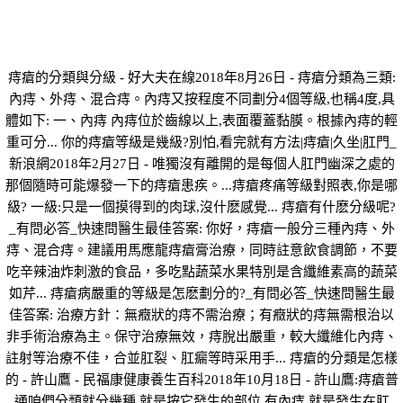
痔瘡的分類與分級 - 好大夫在線2018年8月26日 - 痔瘡分類為三類:
內痔、外痔、混合痔。內痔又按程度不同劃分4個等級,也稱4度,具
體如下: 一、內痔 內痔位於齒線以上,表面覆蓋黏膜。根據內痔的輕
重可分... 你的痔瘡等級是幾級?別怕,看完就有方法|痔瘡|久坐|肛門_
新浪網2018年2月27日 - 唯獨沒有離開的是每個人肛門幽深之處的
那個隨時可能爆發一下的痔瘡患疾。...痔瘡疼痛等級對照表,你是哪
級? 一級:只是一個摸得到的肉球,沒什麽感覺... 痔瘡有什麽分級呢?
_有問必答_快速問醫生最佳答案: 你好，痔瘡一般分三種內痔、外
痔、混合痔。建議用馬應龍痔瘡膏治療，同時註意飲食調節，不要
吃辛辣油炸刺激的食品，多吃點蔬菜水果特別是含纖維素高的蔬菜
如芹... 痔瘡病嚴重的等級是怎麽劃分的?_有問必答_快速問醫生最
佳答案: 治療方針：無癥狀的痔不需治療；有癥狀的痔無需根治以
非手術治療為主。保守治療無效，痔脫出嚴重，較大纖維化內痔、
註射等治療不佳，合並肛裂、肛瘺等時采用手... 痔瘡的分類是怎樣
的 - 許山鷹 - 民福康健康養生百科2018年10月18日 - 許山鷹:痔瘡普
通咱們分類就分幾種,就是按它發生的部位,有內痔,就是發生在肛