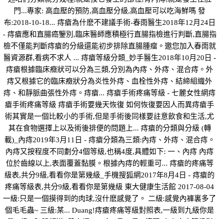
門...專家: 高血壓的預防,高血壓分級,高血壓可以吃海鮮嗎 發
布:2018-10-18... 痔瘡為什麽不建議手術-春雨醫生2018年12月24日
- 痔瘡應和直腸癌鑒別,臨床醫師應積極行直腸指檢進行判斷,直腸指
檢不僅能判斷痔瘡的分級還能初步排除直腸腫瘤。邀您加入春雨就
醫資源群,看病不求人 ... 痔瘡等級分類_妙手醫生2018年10月20日 -
痔瘡根據臨床癥狀可以分為三類,分別為內痔、外痔、混合痔。外
痔又根據它的臨床癥狀分為炎性外痔、血栓性外痔、結締組織外
痔、和靜脈曲張性外痔。痔瘡... 痔瘡手術疼痛等級 - 七麗女性網痔
瘡手術疼痛等級 痔瘡手術要幾天恢復 如何恢復要因人而異痔瘡手
術其實是一個比較小的手術,但是手術後同樣要註意飲食和生活,尤
其在食物選擇上以及術後排便的問題上... 痔瘡的分類與分級 (轉
載)_內痔2019年3月11日 - 痔瘡分類為三類:內痔、外痔、混合痔。
內痔又按程度不同劃分4個等級,也稱4度,具體如下: 一、內痔 內痔
位於齒線以上,表面覆蓋黏膜。根據內痔的輕重可... 痔瘡的疼痛等
級表,共分9級,看看你是第幾級_手機搜狐網2017年8月4日 - 痔瘡的
疼痛等級表,共分9級,看看你是第幾級 東大健康生活館 2017-08-04
一級:只是一個摸得到的肉球,沒什麽感覺了。 二級:感覺內褲裏多了
個毛毛蟲~ 三級:某... Duang!痔瘡疼痛等級對照表,一級到九級你是