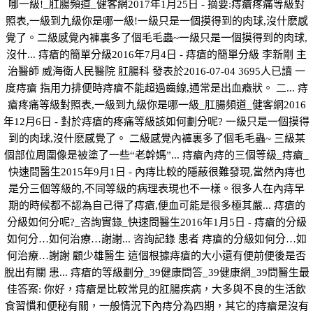
哪一級!_肛腸頻道_健客網2017年1月25日 - 摘要:痔瘡疼痛等級對
照表,一級到九級你是哪一級!一級只是一個摸得到的肉球,沒什麽感
覺了。二級感覺內褲裏多了個毛毛蟲~一級只是一個摸得到的肉球,
沒什... 痔瘡的簡單分級2016年7月4日 - 痔瘡的簡單分級 李新剛 主
治醫師 威海衛人民醫院 肛腸科 發表於2016-07-04 3695人已讀 一
度痔瘡 指用力排便時痔瘡不能超過齒線,通常是出血癥狀。 二... 痔
瘡疼痛等級對照表,一級到九級你是哪一級_肛腸頻道_健客網2016
年12月6日 - 對於痔瘡的疼痛等級該如何劃分呢? 一級只是一個摸得
到的肉球,沒什麽感覺了。 二級感覺內褲裏多了個毛毛蟲~ 三級某
個部位周圍像是被塗了一些“老幹媽”... 痔瘡內痔的三個等級_痔瘡_
快速問醫生2015年9月1日 - 內痔比較的隱蔽很難發現,當然內痔也
是分三個等級的,不同等級的病理表現也不一樣。很多人在內痔早
期的時候都不認為自己得了痔瘡,便血可能是很多極其嚴... 痔瘡的
分級如何分呢?_咨詢實錄_快速問醫生2016年1月5日 - 痔瘡的分級
如何分…如何治療…謝謝... 咨詢記錄 患者 痔瘡的分級如何分…如
何治療…謝謝 顧少雄醫生 這個根據痔瘡的大小還有便前便後是否
脫出有關 患... 痔瘡的等級劃分_39健康問答_39健康網_39問醫生最
佳答案: 你好，痔瘡是比較常見的肛腸疾病，大多與不良的生活飲
食習慣和便秘有關，一般情況下內痔分為四期，其它的痔瘡是沒有