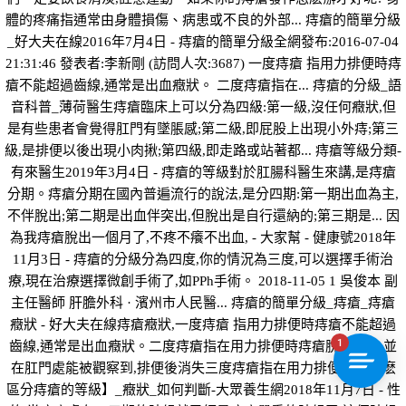
體的疼痛指通常由身體損傷、病患或不良的外部... 痔瘡的簡單分級
_好大夫在線2016年7月4日 - 痔瘡的簡單分級全網發布:2016-07-04
21:31:46 發表者:李新剛 (訪問人次:3687) 一度痔瘡 指用力排便時痔
瘡不能超過齒線,通常是出血癥狀。 二度痔瘡指在... 痔瘡的分級_語
音科普_薄荷醫生痔瘡臨床上可以分為四級:第一級,沒任何癥狀,但
是有些患者會覺得肛門有墜脹感;第二級,即屁股上出現小外痔;第三
級,是排便以後出現小肉揪;第四級,即走路或站著都... 痔瘡等級分類-
有來醫生2019年3月4日 - 痔瘡的等級對於肛腸科醫生來講,是痔瘡
分期。痔瘡分期在國內普遍流行的說法,是分四期:第一期出血為主,
不伴脫出;第二期是出血伴突出,但脫出是自行還納的;第三期是... 因
為我痔瘡脫出一個月了,不疼不癢不出血, - 大家幫 - 健康號2018年
11月3日 - 痔瘡的分級分為四度,你的情況為三度,可以選擇手術治
療,現在治療選擇微創手術了,如PPh手術。 2018-11-05 1 吳俊本 副
主任醫師 肝膽外科 · 濱州市人民醫... 痔瘡的簡單分級_痔瘡_痔瘡
癥狀 - 好大夫在線痔瘡癥狀,一度痔瘡 指用力排便時痔瘡不能超過
1
齒線,通常是出血癥狀。二度痔瘡指在用力排便時痔瘡脫出齒線,並
在肛門處能被觀察到,排便後消失三度痔瘡指在用力排便... 【怎麽
區分痔瘡的等級】_癥狀_如何判斷-大眾養生網2018年11月7日 - 性