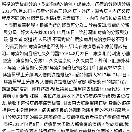
嚴格的等級劃分的。對於你說的情況，建議及... 痔瘡的分類與分級
2018年8月26日 - 痔瘡分類為三類:內痔、外痔、混合痔。內痔又按
程度不同劃分4個等級,也稱4度,具體如下:一、內痔 內痔位於齒線以
上,表面覆蓋黏膜。根據內痔的輕重可分為... 診前須知:痔瘡的分類
與分級 - 好大夫在線2016年11月16日 - 診前須知:痔瘡的分類與分
級 發表者:彭道賢 人已讀 不管對於什麽疾病,對癥治療是必不可少
的首要條件,痔瘡當然也不例外。所以,在痔瘡患者治療前應該先
明... 痔瘡如何分級?_久久問醫2016年8月22日 - 痔瘡,肛門刺痛,小腹
墜痛。痔瘡如何分級?... 久久健康網 > 久久問醫 > 外科 > 肛腸外科
> 痔瘡 > 痔瘡如何分級?痔瘡如何分級?匿名用戶 | 瀏覽5567次 | ...
痔瘡醫學上分級嗎大便倒進是幾級? - 愛問知識人2017年12月1日 -
痔瘡醫學上分級嗎 大便倒進是幾級?郝寒艷 郝寒艷 他的提問深圳
朗讀朗誦培訓...你有痔瘡嗎!建議到正規醫院去檢查! jiang代玲 | 1分
鐘前 0 0 舉報 肛腸... 各位痔友,請收下這份痔瘡疼痛等級表!各位痔
友,請收下這份痔瘡疼痛等級表! 甘肅東大肛腸醫院官網 身體的疼痛
指通常由身體損傷、病患或不良的外部刺激所引起的不舒服感覺。
出於臨床研究的需要,國際疼痛... 痔瘡疼痛,看看這份痔瘡疼痛等級
表吧2018年4月9日 - 痔瘡是大多數人都會有的疾病。對於痔瘡,我
們一定要飲食清淡,註意運動。如果你的痔瘡發作怎麽辦才好呢? 身