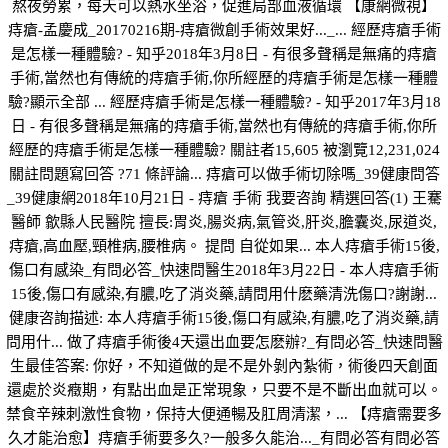
熬夜勞累，每天可以熱水坐浴，促進局部血液循環 【康網微視】
痔瘡-孟慶成_20170216期-痔瘡微創手術效果好..._... 經歷痔瘡手術
是怎樣一種體驗? - 知乎2018年3月8日 - 有很多聲稱是無痛的痔瘡
手術,當然也有傳統的痔瘡手術,你所經歷的痔瘡手術是怎樣一種體
驗?顯示全部 ... 經歷痔瘡手術是怎樣一種體驗? - 知乎2017年3月18
日 - 有很多聲稱是無痛的痔瘡手術,當然也有傳統的痔瘡手術,你所
經歷的痔瘡手術是怎樣一種體驗? 關註者15,605 被瀏覽12,231,024
關註問題寫回答 ?71 條評論... 痔瘡可以做手術切除嗎_39健康問答
_39健康網2018年10月21日 - 痔瘡 手術 我要咨詢 精選回答(1) 王騫
醫師 歙縣人民醫院 擅長:胃炎,腸炎病,氣管炎,肝炎,膽囊炎,尿道炎,
痔瘡,高血壓,頸椎病,腰椎病。 提問 自從如果... 本人痔瘡手術15後,
傷口有感染_有問必答_快速問醫生2018年3月22日 - 本人痔瘡手術
15後,傷口有感染,有膿,吃了消炎藥,請問用什麽藥清洗傷口?謝謝...
健康咨詢描述: 本人痔瘡手術15後,傷口有感染,有膿,吃了消炎藥,請
問用什... 做了痔瘡手術後4天還出血要怎麽辦?_有問必答_快速問醫
生最佳答案: 你好，不知道做的是不是外剝內紮術，術後四天創面
還處於炎癥期，有點出血是正常現象，只要不是不斷出血就可以。
禁食辛辣刺激性食物，保持大便通暢及肛周清潔，... 【痔瘡需要多
久才能治愈】痔瘡手術要多久?一般多久能治..._有問必答有問必答