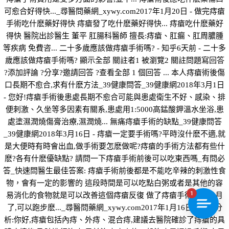
可愈合好得快..._尋醫問藥網_xywy.com2017年1月20日 - 做完痔瘡
手術吃什麽藥好得快 痔瘡發了吃什麽藥好得快... 痔瘡吃什麽藥好
得快 醫院出診醫生 董平 肛腸科醫師 擅長:痔瘡、肛瘺、肛周膿腫
等疾病 免費咨... 二十多歲應該做痔瘡手術嗎? - 知乎6天前 - 二十多
歲應該做痔瘡手術嗎? 顯示全部 關註者1 被瀏覽2 關註問題寫回答
?添加評論 ?分享?邀請回答 ?查看全部 1 個回答 ... 本人痔瘡術後傷
口長期不愈合,求有什麽方法_39健康問答_39健康網2018年3月1日
- 您好!痔瘡手術後患處長期不愈合可能與患處衛生不好、感染、排
便刺激、久坐等多因素有關系,患處用1:5000高錳酸鉀溫水坐浴,患
處塗濕潤燒傷膏治療,濕潤燒... 無痛痔瘡手術的缺點_39健康問答
_39健康網2018年3月16日 - 痔瘡一定要手術嗎?平時沒什麽不適,就
是大便時有時會出血,做手術要怎麽做呢?痔瘡的手術方法都有些什
麽?各有什麽優缺點? 請問一下痔瘡手術前後可以吃東西嗎_有問必
答_快速問醫生最佳答案: 痔瘡手術前後都是不能吃辛辣的刺激性食
物，會有一定的影響的 這段時間是可以吃點白粥或者是其他的容
1
易消化的食物就是可以改善這個痔瘡反復 做了痔瘡手術一個多月
了,可以跑步麽..._尋醫問藥網_xywy.com2017年1月16日 - 問題分
析:你好,痔瘡包括內痔、外痔、混合痔,建議去醫院確診了痔瘡的具