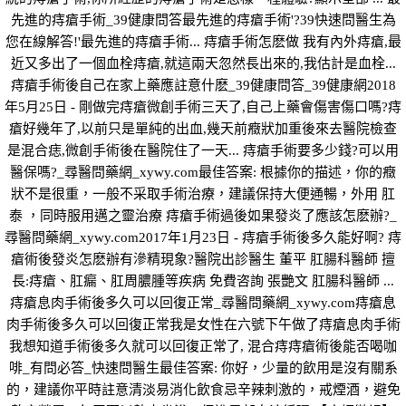
先進的痔瘡手術_39健康問答最先進的痔瘡手術'?39快速問醫生為
您在線解答!'最先進的痔瘡手術... 痔瘡手術怎麽做 我有內外痔瘡,最
近又多出了一個血栓痔瘡,就這兩天忽然長出來的,我估計是血栓...
痔瘡手術後自己在家上藥應註意什麽_39健康問答_39健康網2018
年5月25日 - 剛做完痔瘡微創手術三天了,自己上藥會傷害傷口嗎?痔
瘡好幾年了,以前只是單純的出血,幾天前癥狀加重後來去醫院檢查
是混合痣,微創手術後在醫院住了一天... 痔瘡手術要多少錢?可以用
醫保嗎?_尋醫問藥網_xywy.com最佳答案: 根據你的描述，你的癥
狀不是很重，一般不采取手術治療，建議保持大便通暢，外用 肛
泰 ，同時服用邁之靈治療 痔瘡手術過後如果發炎了應該怎麽辦?_
尋醫問藥網_xywy.com2017年1月23日 - 痔瘡手術後多久能好啊? 痔
瘡術後發炎怎麽辦有滲精現象?醫院出診醫生 董平 肛腸科醫師 擅
長:痔瘡、肛瘺、肛周膿腫等疾病 免費咨詢 張艷文 肛腸科醫師 ...
痔瘡息肉手術後多久可以回復正常_尋醫問藥網_xywy.com痔瘡息
肉手術後多久可以回復正常我是女性在六號下午做了痔瘡息肉手術
我想知道手術後多久就可以回復正常了, 混合痔痔瘡術後能否喝咖
啡_有問必答_快速問醫生最佳答案: 你好，少量的飲用是沒有關系
的，建議你平時註意清淡易消化飲食忌辛辣刺激的，戒煙酒，避免