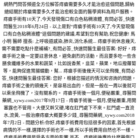
網熱門問答頻道全方位解答痔瘡需要多久才能治愈這個問題,歸納
總結關於痔瘡需要多久才能治愈較全面的醫學資料為用戶服務。
痔瘡手術有10天了,今天發現傷口有白色粘稠液體_有問必答_快速
問醫生2018年6月24日 - 以上是對“痔瘡手術有10天了,今天發現傷
口有白色粘稠液體”這個問題的建議,希望對您有幫助,祝您健康! 馬
小明 醫師 擅長: 上呼吸道感染,肺炎,消化系統... 痔瘡手術休息幾天,
需不需要吃點什麽補補?_有問必答_快速問醫生最佳答案: 好好，痔
瘡手術之後一定要註意休息，避免劇烈的活動，而且要多吃一些含
膳食纖維多的水果和蔬菜，比如說香蕉，韭菜，蘋果，地瓜撥蘿蔔
等，能夠促進胃腸蠕動，幫... 痔瘡手術後幾天可以坐飛機_有問必
答_快速問醫生最佳答案: 您好，根據您描述的情況和咨詢的問題，
痔瘡手術之後的頭幾天，是容易出血的，但是一般在一周以後就可
以乘坐飛機了，沒有關系的。 痔瘡手術後一個月,便秘嚴重_尋醫問
藥網_xywy.com2017年9月17日 - 痔瘡手術後一個月,便秘嚴重,用開
塞露也不管用。大便又幹又硬,堵在肛門處下不來。肛門處一直流
水,流黃, 一般治療痔瘡大概要多少錢_尋醫問藥網_xywy.com2018
年7月2日 - 問題分析:你好,痔瘡手術費用包括很多的因素,首先根據
病情的不一樣,選擇的手術也不一樣,所以手術費用自然也不一樣。
痔瘡手術費用是受多方面的影響,並不... 痔瘡術後應吃什麽藥傷口