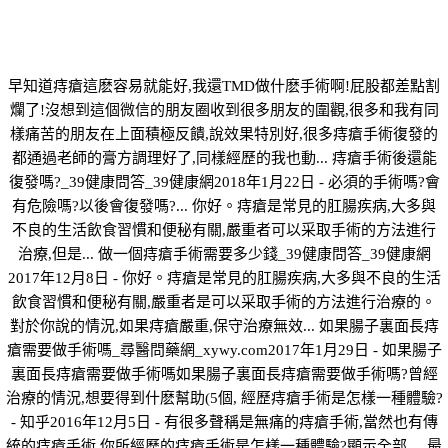
早知道痔瘡這麽容易就能好,我還TMD做什麽手術啊!屁股都差點割
爛了!沒想到這個微信的朋友圈收到很多朋友的圍觀,很多和我有同
樣痛苦的朋友在上面積極反饋,說效果特別好,很多痔瘡手術復發的
都通過老師的膏方調理好了,同樣經歷的我也動... 痔瘡手術後還能
復發嗎?_39健康問答_39健康網2018年1月22日 - 必須的手術嗎?會
有危險嗎?以後會復發嗎?... 你好。痔瘡是常見的肛腸疾病,大多與
不良的生活飲食習慣和便秘有關,嚴重者可以采取手術的方法進行
治療,但是... 做一個痔瘡手術需要多少錢_39健康問答_39健康網
2017年12月8日 - 你好。痔瘡是常見的肛腸疾病,大多與不良的生活
飲食習慣和便秘有關,嚴重者是可以采取手術的方法進行治療的。
對於你說的情況,如果痔瘡嚴重,保守治療無效... 如果腸子裏面長痔
瘡需要做手術嗎_尋醫問藥網_xywy.com2017年1月29日 - 如果腸子
裏面長痔瘡需要做手術嗎如果腸子裏面長痔瘡需要做手術嗎?曾經
治療的情況,想要得到什麽幫助(5個, 經歷痔瘡手術是怎樣一種體驗?
- 知乎2016年12月5日 - 有很多聲稱是無痛的痔瘡手術,當然也有傳
統的痔瘡手術,你所經歷的痔瘡手術是怎樣一種體驗?顯示全部 ... 最